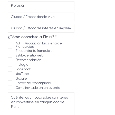
O
¿Cómo conociste a Flairs?
*
b
ABF - Asociación Brasileña de
l
Franquicias
i
Encuentra tu franquicia
g
Estilo de sitio web
a
Recomendación
t
o
Instagram
r
Facebook
i
YouTube
o
Google
Correo de propaganda
Como invitado en un evento