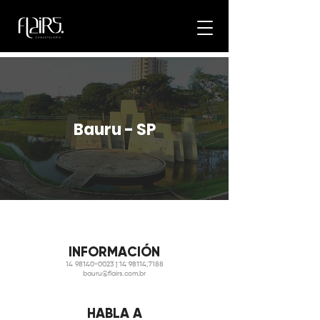
Bauru - SP
INFORMACIÓN
14 98140-0023
|
14 98114
,7188
bauru@flairs.com.br
HABLA A