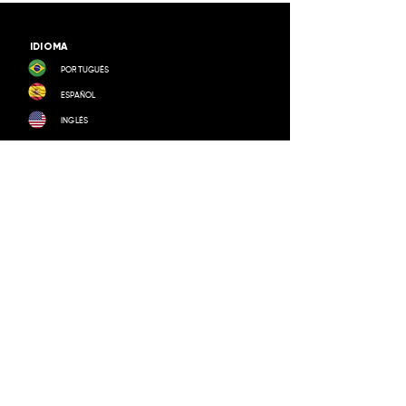
IDIOMA
PORTUGUÉS
ESPAÑOL
INGLÉS
BUSCAR
SEDE ADMINISTRATIVA
R. Altino Arantes, 503
Jardín Sumaré | Ribeirão Preto / SP.
CEP
14025-030
REDES SOCIALES